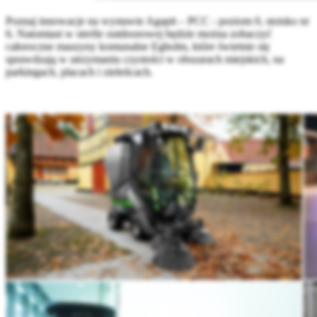
Poznaj innowacje na wystawie Agapit – PCC - poziom 0, stoisko nr
6. Natomiast w strefie outdoorowej będzie można zobaczyć
całoroczne maszyny komunalne Egholm, które świetnie się
sprawdzają w utrzymaniu czystości w obszarach miejskich, na
parkingach, placach i zieleńcach.