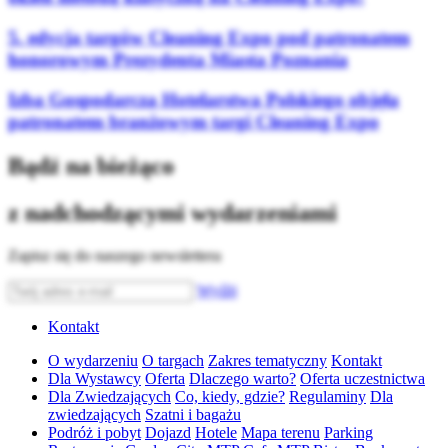
5. edycja targów Cleaning Expo pod patronatem
honorowym Prezydenta Miasta Poznania
Izba Gospodarcza Hotelarstwa Polskiego objęła
patronatem branżowym targi Cleaning Expo
Bądź na bieżąco
z nadchodzącymi wydarzeniami
Zapisz się do naszego newslettera
Wyślij
Kontakt
O wydarzeniu
O targach
Zakres tematyczny
Kontakt
Dla Wystawcy
Oferta
Dlaczego warto?
Oferta uczestnictwa
Dla Zwiedzających
Co, kiedy, gdzie?
Regulaminy
Dla
zwiedzających
Szatni i bagażu
Podróż i pobyt
Dojazd
Hotele
Mapa terenu
Parking