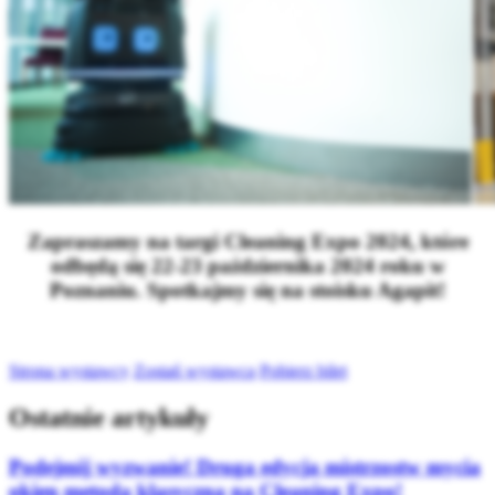
Zapraszamy na targi Cleaning Expo 2024, które
odbędą się 22-23 października 2024 roku w
Poznaniu. Spotkajmy się na stoisku Agapit!
Strona wystawcy
Zostań wystawcą
Pobierz bilet
Ostatnie artykuły
Podejmij wyzwanie! Druga edycja mistrzostw mycia
okien metodą klasyczną na Cleaning Expo!