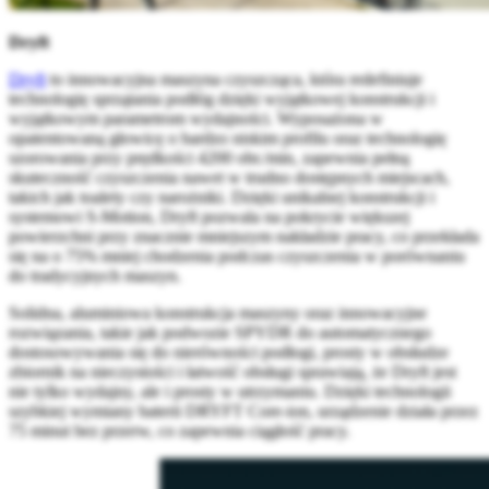
Dryft
Dryft
to innowacyjna maszyna czyszcząca, która redefiniuje
technologię sprzątania podłóg dzięki wyjątkowej konstrukcji i
wyjątkowym parametrom wydajności. Wyposażona w
opatentowaną głowicę o bardzo niskim profilu oraz technologię
szorowania przy prędkości 4200 obr./min, zapewnia pełną
skuteczność czyszczenia nawet w trudno dostępnych miejscach,
takich jak toalety czy narożniki. Dzięki unikalnej konstrukcji i
systemowi S-Motion, Dryft pozwala na pokrycie większej
powierzchni przy znacznie mniejszym nakładzie pracy, co przekłada
się na o 75% mniej chodzenia podczas czyszczenia w porównaniu
do tradycyjnych maszyn.
Solidna, aluminiowa konstrukcja maszyny oraz innowacyjne
rozwiązania, takie jak podwozie SPYDR do automatycznego
dostosowywania się do nierówności podłogi, prosty w obsłudze
zbiornik na nieczystości i łatwość obsługi sprawiają, że Dryft jest
nie tylko wydajny, ale i prosty w utrzymaniu. Dzięki technologii
szybkiej wymiany baterii DRYFT Core-ion, urządzenie działa przez
75 minut bez przerw, co zapewnia ciągłość pracy.