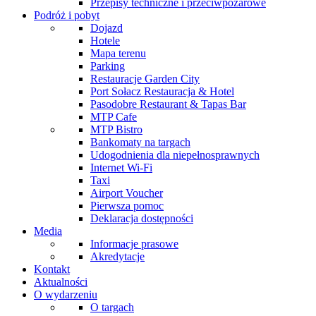
Przepisy techniczne i przeciwpożarowe
Podróż i pobyt
Dojazd
Hotele
Mapa terenu
Parking
Restauracje Garden City
Port Sołacz Restauracja & Hotel
Pasodobre Restaurant & Tapas Bar
MTP Cafe
MTP Bistro
Bankomaty na targach
Udogodnienia dla niepełnosprawnych
Internet Wi-Fi
Taxi
Airport Voucher
Pierwsza pomoc
Deklaracja dostępności
Media
Informacje prasowe
Akredytacje
Kontakt
Aktualności
O wydarzeniu
O targach