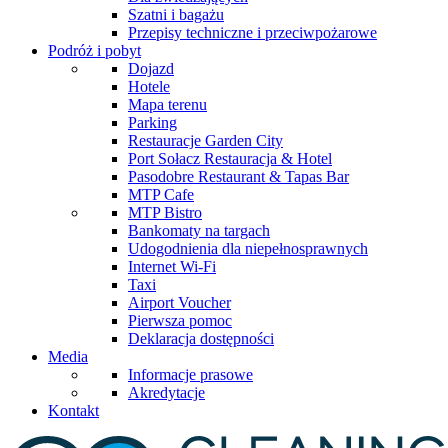
Szatni i bagażu
Przepisy techniczne i przeciwpożarowe
Podróż i pobyt
Dojazd
Hotele
Mapa terenu
Parking
Restauracje Garden City
Port Sołacz Restauracja & Hotel
Pasodobre Restaurant & Tapas Bar
MTP Cafe
MTP Bistro
Bankomaty na targach
Udogodnienia dla niepełnosprawnych
Internet Wi-Fi
Taxi
Airport Voucher
Pierwsza pomoc
Deklaracja dostępności
Media
Informacje prasowe
Akredytacje
Kontakt