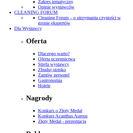
Zakres tematyczny
Opinie wystawców
CLEANING FORUM
Cleaning Forum – o utrzymaniu czystości w
gronie ekspertów
Dla Wystawcy
Oferta
Dlaczego warto?
Oferta uczestnictwa
Strefa wystawcy
Zbuduj stoisko
Zamów personel
Gastronomia
Hotele
Nagrody
Konkurs o Złoty Medal
Konkurs Acanthus Aureus
Złoty Medal - prezentacja