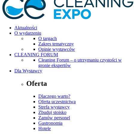
Aktualności
O wydarzeniu
O targach
Zakres tematyczny
Opinie wystawców
CLEANING FORUM
Cleaning Forum – o utrzymaniu czystości w
gronie ekspertów
Dla Wystawcy
Oferta
Dlaczego warto?
Oferta uczestnictwa
Strefa wystawcy
Zbuduj stoisko
Zamów personel
Gastronomia
Hotele