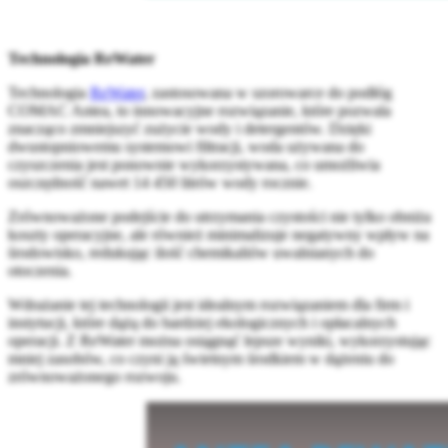
Technologia ReWater
Technologia
ReWater
, zastosowana w szorowarce do podłóg
COMAC Antea, to innowacyjne rozwiązanie, które pozwala
znacząco zmniejszyć zużycie wody i detergentów. Dzięki
dwustopniowemu systemowi filtracji, woda używana do
czyszczenia jest ponownie wykorzystywana, co umożliwia
oszczędność nawet 14 450 litrów wody rocznie.
Zrównoważone podejście do utrzymania czystości nie tylko obniża
koszty operacyjne, ale również minimalizuje negatywny wpływ na
środowisko, redukując ilość chemikaliów uwalnianych do
otoczenia.
Wdrażanie tej technologii jest idealnym rozwiązaniem dla firm i
instytucji, które dążą do bardziej ekologicznych i opłacalnych
operacji. Z ReWater można osiągnąć lepsze wyniki, wykorzystując
mniej zasobów, co czyni ją świetnym środkiem w dążeniu do
zrównoważonego rozwoju.