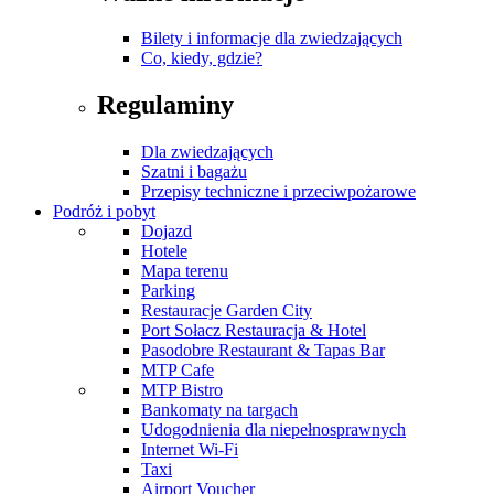
Bilety i informacje dla zwiedzających
Co, kiedy, gdzie?
Regulaminy
Dla zwiedzających
Szatni i bagażu
Przepisy techniczne i przeciwpożarowe
Podróż i pobyt
Dojazd
Hotele
Mapa terenu
Parking
Restauracje Garden City
Port Sołacz Restauracja & Hotel
Pasodobre Restaurant & Tapas Bar
MTP Cafe
MTP Bistro
Bankomaty na targach
Udogodnienia dla niepełnosprawnych
Internet Wi-Fi
Taxi
Airport Voucher