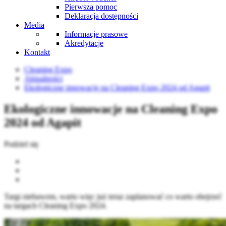
Pierwsza pomoc
Deklaracja dostępności
Media
Informacje prasowe
Akredytacje
Kontakt
Cleaning Expo
Aktualności
Ekologiczne innowacje na Cleaning Expo 2024 od Agapit
Ekologiczne innowacje na Cleaning Expo
2024 od Agapit
Podziel się
Targi niebawem, warto więc już teraz zaplanować co warto obejrzeć
na targach Cleaning Expo 2024.