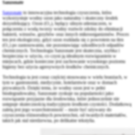
Sanzonate
Sanzonate
to innowacyjna technologia czyszczenia, która
wykorzystuje wodny ozon jako naturalny i skuteczny środek
dezynfekujący. Ozon (O₃), będący silnym utleniaczem, w
połączeniu z wodą tworzy wodny roztwór zdolny do eliminacji
bakterii, wirusów, grzybów oraz innych mikroorganizmów. Proces
ten jest ekologiczny, gdyż ozon rozkłada się z powrotem na tlen
(O₂) po zastosowaniu, nie pozostawiając szkodliwych odpadów
chemicznych. Technologia Sanzonate jest skuteczna, szybka i
bezpieczna w użyciu, co czyni ją idealnym rozwiązaniem w
miejscach, gdzie konieczne jest zachowanie wysokiego poziomu
higieny bez użycia agresywnych środków chemicznych.
Technologia ta jest coraz częściej stosowana w wielu branżach, w
tym w gastronomii, medycynie, hotelarstwie oraz w domach
prywatnych. Dzięki temu, że wodny ozon jest w pełni
biodegradowalny, Sanzonate zyskuje na popularności jako
rozwiązanie przyjazne dla środowiska, które jednocześnie nie
ustępuje skutecznością tradycyjnym środkom czystości. Dodatkową
zaletą jest jego wszechstronność – może być używany do
czyszczenia różnorodnych powierzchni, od twardych materiałów,
takich jak stal nierdzewna, po delikatne tekstylia.