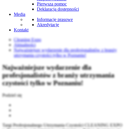
Pierwsza pomoc
Deklaracja dostępności
Media
Informacje prasowe
Akredytacje
Kontakt
Cleaning Expo
Aktualności
Najważniejsze wydarzenie dla profesjonalistów z branży
utrzymania czystości tylko w Poznaniu!
Najważniejsze wydarzenie dla
profesjonalistów z branży utrzymania
czystości tylko w Poznaniu!
Podziel się
Targi Profesjonalnego Utrzymania Czystości CLEANING EXPO