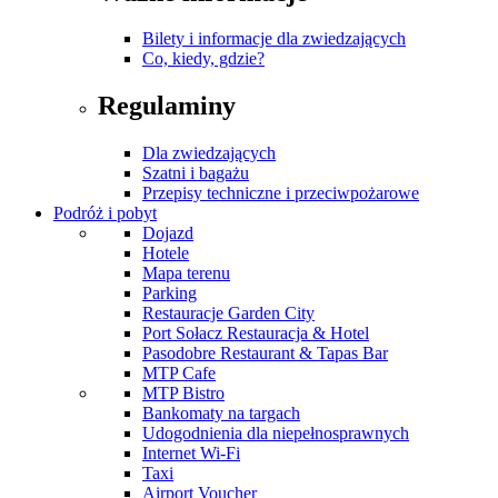
Bilety i informacje dla zwiedzających
Co, kiedy, gdzie?
Regulaminy
Dla zwiedzających
Szatni i bagażu
Przepisy techniczne i przeciwpożarowe
Podróż i pobyt
Dojazd
Hotele
Mapa terenu
Parking
Restauracje Garden City
Port Sołacz Restauracja & Hotel
Pasodobre Restaurant & Tapas Bar
MTP Cafe
MTP Bistro
Bankomaty na targach
Udogodnienia dla niepełnosprawnych
Internet Wi-Fi
Taxi
Airport Voucher