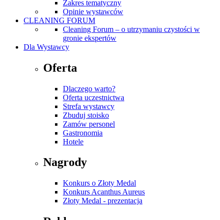
Zakres tematyczny
Opinie wystawców
CLEANING FORUM
Cleaning Forum – o utrzymaniu czystości w
gronie ekspertów
Dla Wystawcy
Oferta
Dlaczego warto?
Oferta uczestnictwa
Strefa wystawcy
Zbuduj stoisko
Zamów personel
Gastronomia
Hotele
Nagrody
Konkurs o Złoty Medal
Konkurs Acanthus Aureus
Złoty Medal - prezentacja