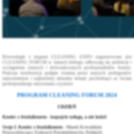
Równolegle z targami CLEANING EXPO organizowane jest
CLEANING FORUM w ramach którego odbywają się prelekcje i
wystąpienia znanych i doświadczonych profesjonalistów branży.
Podczas konferencji podjęte zostaną przez naszych prelegentów
najważniejsze i najbardziej aktualne tematy pochodzące ze świata
profesjonalnego utrzymania czystości
PROGRAM CLEANING FORUM 2024
I DZIEŃ
Koniec z feudalizmem - kupujcie usługę, a nie ludzi!
Sesja I. Koniec z feudalizmem
- Marek Kowalskim
Przewodniczący Federacji Przedsiębiorców Polskich