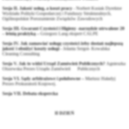
Sesja II.
Jakość usług, a koszt pracy
- Norbert Kusiak Dyrektor
Wydziału Polityki Gospodarczej i Funduszy Strukturalnych,
Ogólnopolskie Porozumienie Związków Zawodowych
Sesja III. Gwarant Czystości i Higieny -narzędzie utrwalone 20
– letnią praktyką –
Grzegorz Lang ekspert CALPE
Sesja IV.
Jak zamawiać usługę czystoś
ci
żeby dostań najlepszą
jakość i obniżyć koszty usługi -
Jolanta Sergot- Kowalska
Cleaning Consulting
Sesja V. Jak to widzi Urząd Zamówień Publicznych?
Agnieszka
Olszewska Prezes Urządu Zamówień Publicznych
Sesja VI. Sądy arbitrażowe i polubowne –
Mariusz Haładyj
Prezes Prokuratorii Krajowej.
Sesja VII. Debata ekspercka
II DZIEŃ