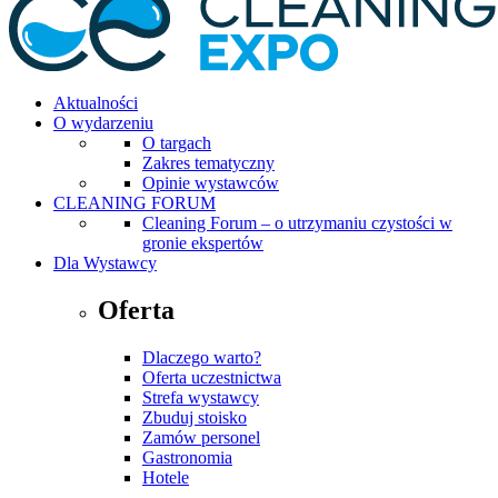
Aktualności
O wydarzeniu
O targach
Zakres tematyczny
Opinie wystawców
CLEANING FORUM
Cleaning Forum – o utrzymaniu czystości w
gronie ekspertów
Dla Wystawcy
Oferta
Dlaczego warto?
Oferta uczestnictwa
Strefa wystawcy
Zbuduj stoisko
Zamów personel
Gastronomia
Hotele