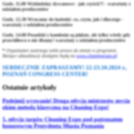
Godz. 11.00 Wykładziny dywanowe - jak czyścić?! - warsztaty z
udziałem producentów
Godz. 12.30 Wracamy do łazienki- co, czym, jak i dlaczego -
warsztaty z udziałem producentów
Godz. 14.00 Posadzki z kamienia są piękne, ale tylko wtedy gdy
prawidłowo o nie dbamy! warsztaty z udziałem producentów
*
Organizator zastrzega sobie prawo do zmian w programie.
Bieżące aktualizacje dostępne będą na
www.cleaningexpo.pl
SERDECZNIE ZAPRASZAMY! 22-23.10.2024 r.,
POZNAŃ CONGRESS CENTER!
Ostatnie artykuły
Podejmij wyzwanie! Druga edycja mistrzostw mycia
okien metodą klasyczną na Cleaning Expo!
5. edycja targów Cleaning Expo pod patronatem
honorowym Prezydenta Miasta Poznania