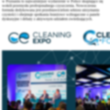
w Poznaniu to najważniejsze wydarzenie w Polsce skupiające się
wokół przemysłu profesjonalnego czyszczenia. Nowoczesna
formuła dedykowana jest przedstawicielom sektora utrzymania
czystości i obejmuje spotkania branżowe wzbogacone o panele
dyskusyjne i debaty z aktywnym udziałem zwiedzających.