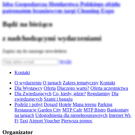
Izba Gospodarcza Hotelarstwa Polskiego objęła
patronatem branżowym targi Cleaning Expo
Bądź na bieżąco
z nadchodzącymi wydarzeniami
Zapisz się do naszego newslettera
Wyślij
Kontakt
O wydarzeniu
O targach
Zakres tematyczny
Kontakt
Dla Wystawcy
Oferta
Dlaczego warto?
Oferta uczestnictwa
Dla Zwiedzających
Co, kiedy, gdzie?
Regulaminy
Dla
zwiedzających
Szatni i bagażu
Podróż i pobyt
Dojazd
Hotele
Mapa terenu
Parking
Restauracje Garden City
MTP Cafe
MTP Bistro
Bankomaty
na targach
Udogodnienia dla niepełnosprawnych
Internet Wi-
Fi
Taxi
Airport Voucher
Pierwsza pomoc
Organizator