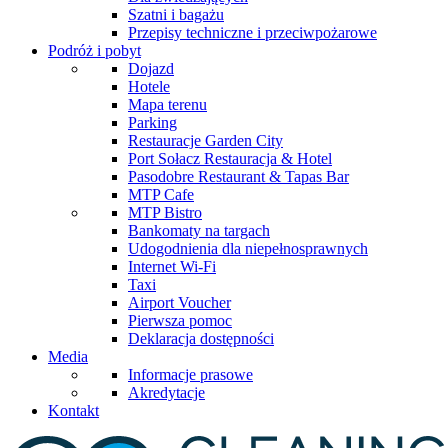
Szatni i bagażu
Przepisy techniczne i przeciwpożarowe
Podróż i pobyt
Dojazd
Hotele
Mapa terenu
Parking
Restauracje Garden City
Port Sołacz Restauracja & Hotel
Pasodobre Restaurant & Tapas Bar
MTP Cafe
MTP Bistro
Bankomaty na targach
Udogodnienia dla niepełnosprawnych
Internet Wi-Fi
Taxi
Airport Voucher
Pierwsza pomoc
Deklaracja dostępności
Media
Informacje prasowe
Akredytacje
Kontakt