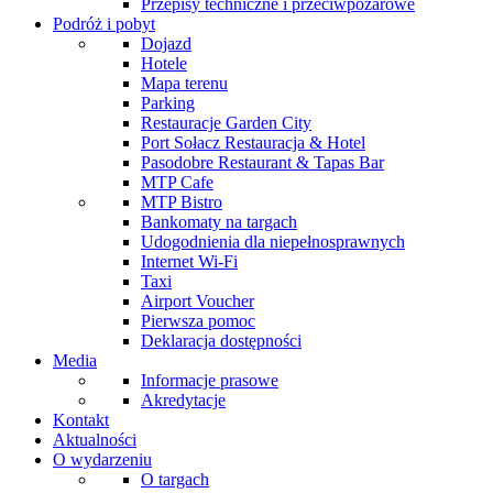
Przepisy techniczne i przeciwpożarowe
Podróż i pobyt
Dojazd
Hotele
Mapa terenu
Parking
Restauracje Garden City
Port Sołacz Restauracja & Hotel
Pasodobre Restaurant & Tapas Bar
MTP Cafe
MTP Bistro
Bankomaty na targach
Udogodnienia dla niepełnosprawnych
Internet Wi-Fi
Taxi
Airport Voucher
Pierwsza pomoc
Deklaracja dostępności
Media
Informacje prasowe
Akredytacje
Kontakt
Aktualności
O wydarzeniu
O targach