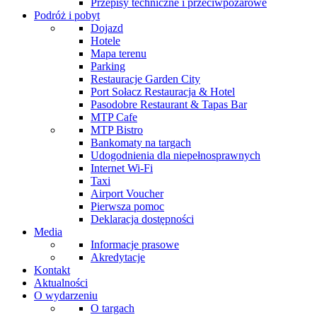
Przepisy techniczne i przeciwpożarowe
Podróż i pobyt
Dojazd
Hotele
Mapa terenu
Parking
Restauracje Garden City
Port Sołacz Restauracja & Hotel
Pasodobre Restaurant & Tapas Bar
MTP Cafe
MTP Bistro
Bankomaty na targach
Udogodnienia dla niepełnosprawnych
Internet Wi-Fi
Taxi
Airport Voucher
Pierwsza pomoc
Deklaracja dostępności
Media
Informacje prasowe
Akredytacje
Kontakt
Aktualności
O wydarzeniu
O targach