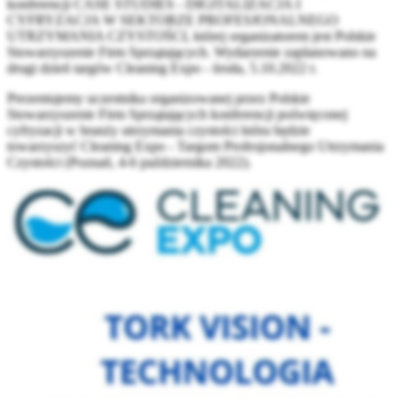
konferencji CASE STUDIES - DIGITALIZACJA I
CYFRYZACJA W SEKTORZE PROFESJONALNEGO
UTRZYMANIA CZYSTOŚCI, której organizatorem jest Polskie
Stowarzyszenie Firm Sprzątających. Wydarzenie zaplanowano na
drugi dzień targów Cleaning Expo - środa, 5.10.2022 r.
Prezentujemy uczestnika organizowanej przez Polskie
Stowarzyszenie Firm Sprzątających konferencji poświęconej
cyfryzacji w branży utrzymania czystości która będzie
towarzyszyć Cleaning Expo - Targom Profesjonalnego Utrzymania
Czystości (Poznań, 4-6 października 2022).