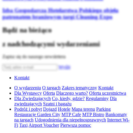
Izba Gospodarcza Hotelarstwa Polskiego objęła
patronatem branżowym targi Cleaning Expo
Bądź na bieżąco
z nadchodzącymi wydarzeniami
Zapisz się do naszego newslettera
Wyślij
Kontakt
O wydarzeniu
O targach
Zakres tematyczny
Kontakt
Dla Wystawcy
Oferta
Dlaczego warto?
Oferta uczestnictwa
Dla Zwiedzających
Co, kiedy, gdzie?
Regulaminy
Dla
zwiedzających
Szatni i bagażu
Podróż i pobyt
Dojazd
Hotele
Mapa terenu
Parking
Restauracje Garden City
MTP Cafe
MTP Bistro
Bankomaty
na targach
Udogodnienia dla niepełnosprawnych
Internet Wi-
Fi
Taxi
Airport Voucher
Pierwsza pomoc