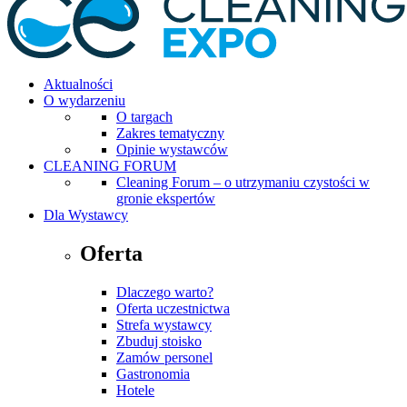
Aktualności
O wydarzeniu
O targach
Zakres tematyczny
Opinie wystawców
CLEANING FORUM
Cleaning Forum – o utrzymaniu czystości w
gronie ekspertów
Dla Wystawcy
Oferta
Dlaczego warto?
Oferta uczestnictwa
Strefa wystawcy
Zbuduj stoisko
Zamów personel
Gastronomia
Hotele