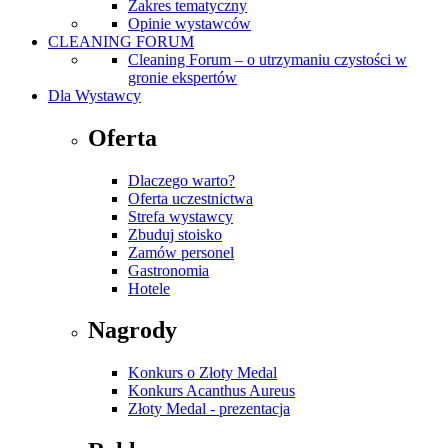
Zakres tematyczny
Opinie wystawców
CLEANING FORUM
Cleaning Forum – o utrzymaniu czystości w
gronie ekspertów
Dla Wystawcy
Oferta
Dlaczego warto?
Oferta uczestnictwa
Strefa wystawcy
Zbuduj stoisko
Zamów personel
Gastronomia
Hotele
Nagrody
Konkurs o Złoty Medal
Konkurs Acanthus Aureus
Złoty Medal - prezentacja