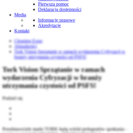
Pierwsza pomoc
Deklaracja dostępności
Media
Informacje prasowe
Akredytacje
Kontakt
Cleaning Expo
Aktualności
Tork Vision Sprzątanie w ramach wydarzenia Cyfryzacji w
branży utrzymania czystości od PSFS!
Tork Vision Sprzątanie w ramach
wydarzenia Cyfryzacji w branży
utrzymania czystości od PSFS!
Podziel się
Przedstawiciele marki TORK będą wśród prelegentów spotkania -