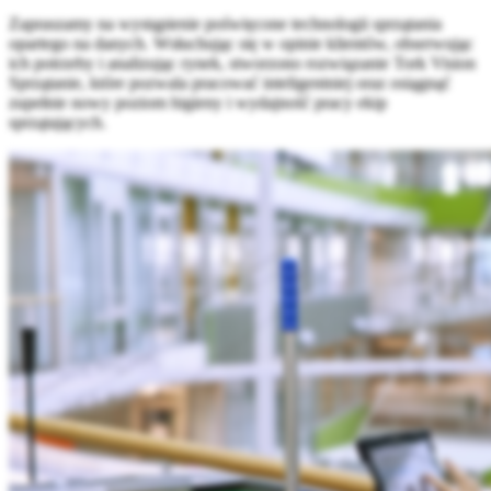
Zapraszamy na wystąpienie poświęcone technologii sprzątania
opartego na danych. Wsłuchując się w opinie klientów, obserwując
ich potrzeby i analizując rynek, stworzono rozwiązanie Tork Vision
Sprzątanie, które pozwala pracować inteligentniej oraz osiągnąć
zupełnie nowy poziom higieny i wydajność pracy ekip
sprzątających.