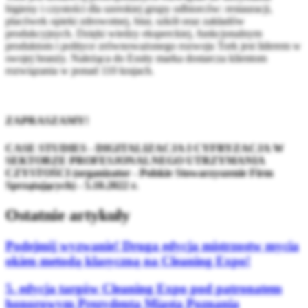
higieny i czystości dla szerokiej grupy odbiorców: restauracji,
placówek opieki zdrowotnej, biur, szkół oraz zakładów
produkcyjnych. Dzięki wiedzy eksperckiej, funkcjonalnym
produktom i polityce zrównoważonego rozwoju Tork jest liderem w
swojej branży. Należąca do Essity marka dostarcza klientom
rozwiązania w ponad 110 krajach.
ZAPRASZAMY!
CASE STUDIES - DIGITALIZACJA I CYFRYZACJA W
SEKTORZE PROFESJONALNEGO UTRZYMANIA
CZYSTOŚCI (organizator - Polskie Stowarzyszenie Firm
Sprzątających) - 5.10.2022 r.
Ostatnie artykuły
Podejmij wyzwanie! Druga edycja mistrzostw mycia
okien metodą klasyczną na Cleaning Expo!
5. edycja targów Cleaning Expo pod patronatem
honorowym Prezydenta Miasta Poznania