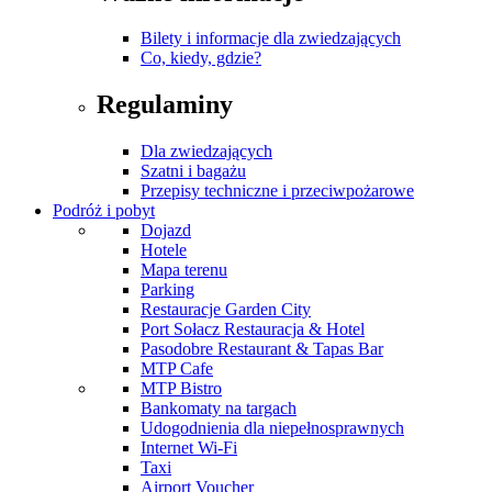
Bilety i informacje dla zwiedzających
Co, kiedy, gdzie?
Regulaminy
Dla zwiedzających
Szatni i bagażu
Przepisy techniczne i przeciwpożarowe
Podróż i pobyt
Dojazd
Hotele
Mapa terenu
Parking
Restauracje Garden City
Port Sołacz Restauracja & Hotel
Pasodobre Restaurant & Tapas Bar
MTP Cafe
MTP Bistro
Bankomaty na targach
Udogodnienia dla niepełnosprawnych
Internet Wi-Fi
Taxi
Airport Voucher