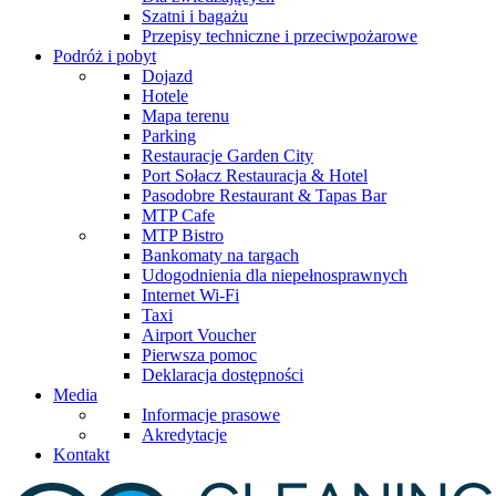
Szatni i bagażu
Przepisy techniczne i przeciwpożarowe
Podróż i pobyt
Dojazd
Hotele
Mapa terenu
Parking
Restauracje Garden City
Port Sołacz Restauracja & Hotel
Pasodobre Restaurant & Tapas Bar
MTP Cafe
MTP Bistro
Bankomaty na targach
Udogodnienia dla niepełnosprawnych
Internet Wi-Fi
Taxi
Airport Voucher
Pierwsza pomoc
Deklaracja dostępności
Media
Informacje prasowe
Akredytacje
Kontakt