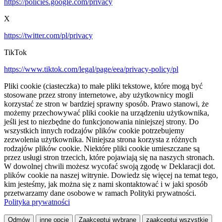
https://policies.google.com/privacy
X
https://twitter.com/pl/privacy
TikTok
https://www.tiktok.com/legal/page/eea/privacy-policy/pl
Pliki cookie (ciasteczka) to małe pliki tekstowe, które mogą być
stosowane przez strony internetowe, aby użytkownicy mogli
korzystać ze stron w bardziej sprawny sposób. Prawo stanowi, że
możemy przechowywać pliki cookie na urządzeniu użytkownika,
jeśli jest to niezbędne do funkcjonowania niniejszej strony. Do
wszystkich innych rodzajów plików cookie potrzebujemy
zezwolenia użytkownika. Niniejsza strona korzysta z różnych
rodzajów plików cookie. Niektóre pliki cookie umieszczane są
przez usługi stron trzecich, które pojawiają się na naszych stronach.
W dowolnej chwili możesz wycofać swoją zgodę w Deklaracji dot.
plików cookie na naszej witrynie. Dowiedz się więcej na temat tego,
kim jesteśmy, jak można się z nami skontaktować i w jaki sposób
przetwarzamy dane osobowe w ramach Polityki prywatności.
Polityka prywatności
Odmów
inne opcje
Zaakceptuj wybrane
zaakceptuj wszystkie