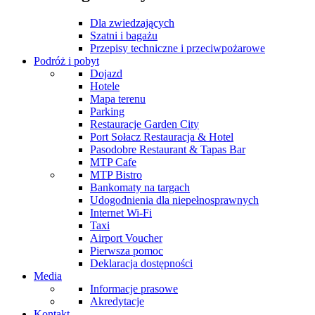
Dla zwiedzających
Szatni i bagażu
Przepisy techniczne i przeciwpożarowe
Podróż i pobyt
Dojazd
Hotele
Mapa terenu
Parking
Restauracje Garden City
Port Sołacz Restauracja & Hotel
Pasodobre Restaurant & Tapas Bar
MTP Cafe
MTP Bistro
Bankomaty na targach
Udogodnienia dla niepełnosprawnych
Internet Wi-Fi
Taxi
Airport Voucher
Pierwsza pomoc
Deklaracja dostępności
Media
Informacje prasowe
Akredytacje
Kontakt