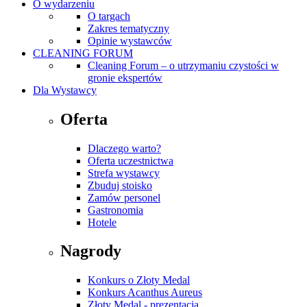
O wydarzeniu
O targach
Zakres tematyczny
Opinie wystawców
CLEANING FORUM
Cleaning Forum – o utrzymaniu czystości w
gronie ekspertów
Dla Wystawcy
Oferta
Dlaczego warto?
Oferta uczestnictwa
Strefa wystawcy
Zbuduj stoisko
Zamów personel
Gastronomia
Hotele
Nagrody
Konkurs o Złoty Medal
Konkurs Acanthus Aureus
Złoty Medal - prezentacja