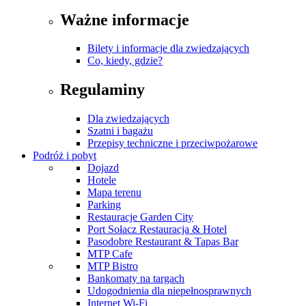
Ważne informacje
Bilety i informacje dla zwiedzających
Co, kiedy, gdzie?
Regulaminy
Dla zwiedzających
Szatni i bagażu
Przepisy techniczne i przeciwpożarowe
Podróż i pobyt
Dojazd
Hotele
Mapa terenu
Parking
Restauracje Garden City
Port Sołacz Restauracja & Hotel
Pasodobre Restaurant & Tapas Bar
MTP Cafe
MTP Bistro
Bankomaty na targach
Udogodnienia dla niepełnosprawnych
Internet Wi-Fi