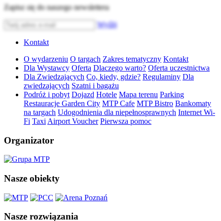
Zapisz się do naszego newslettera
Wyślij
Kontakt
O wydarzeniu
O targach
Zakres tematyczny
Kontakt
Dla Wystawcy
Oferta
Dlaczego warto?
Oferta uczestnictwa
Dla Zwiedzających
Co, kiedy, gdzie?
Regulaminy
Dla
zwiedzających
Szatni i bagażu
Podróż i pobyt
Dojazd
Hotele
Mapa terenu
Parking
Restauracje Garden City
MTP Cafe
MTP Bistro
Bankomaty
na targach
Udogodnienia dla niepełnosprawnych
Internet Wi-
Fi
Taxi
Airport Voucher
Pierwsza pomoc
Organizator
Nasze obiekty
Nasze rozwiązania