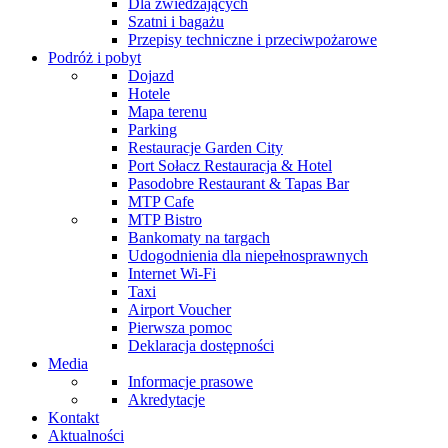
Dla zwiedzających
Szatni i bagażu
Przepisy techniczne i przeciwpożarowe
Podróż i pobyt
Dojazd
Hotele
Mapa terenu
Parking
Restauracje Garden City
Port Sołacz Restauracja & Hotel
Pasodobre Restaurant & Tapas Bar
MTP Cafe
MTP Bistro
Bankomaty na targach
Udogodnienia dla niepełnosprawnych
Internet Wi-Fi
Taxi
Airport Voucher
Pierwsza pomoc
Deklaracja dostępności
Media
Informacje prasowe
Akredytacje
Kontakt
Aktualności