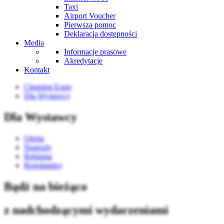
Taxi
Airport Voucher
Pierwsza pomoc
Deklaracja dostępności
Media
Informacje prasowe
Akredytacje
Kontakt
Cleaning Expo
Dla Wystawcy
Dla Wystawcy
Oferta
Nagrody
Reklama
Regulaminy
Bądź na bieżąco
z nadchodzącymi wydarzeniami