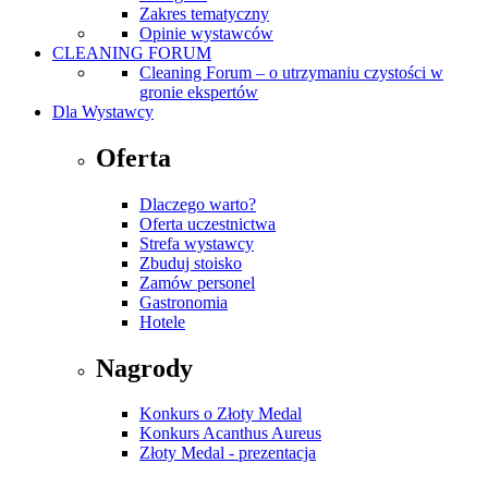
Zakres tematyczny
Opinie wystawców
CLEANING FORUM
Cleaning Forum – o utrzymaniu czystości w
gronie ekspertów
Dla Wystawcy
Oferta
Dlaczego warto?
Oferta uczestnictwa
Strefa wystawcy
Zbuduj stoisko
Zamów personel
Gastronomia
Hotele
Nagrody
Konkurs o Złoty Medal
Konkurs Acanthus Aureus
Złoty Medal - prezentacja