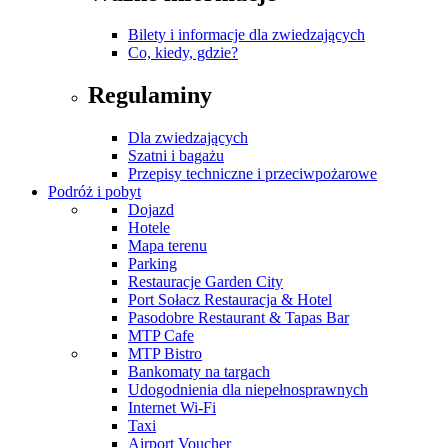
Bilety i informacje dla zwiedzających
Co, kiedy, gdzie?
Regulaminy
Dla zwiedzających
Szatni i bagażu
Przepisy techniczne i przeciwpożarowe
Podróż i pobyt
Dojazd
Hotele
Mapa terenu
Parking
Restauracje Garden City
Port Sołacz Restauracja & Hotel
Pasodobre Restaurant & Tapas Bar
MTP Cafe
MTP Bistro
Bankomaty na targach
Udogodnienia dla niepełnosprawnych
Internet Wi-Fi
Taxi
Airport Voucher