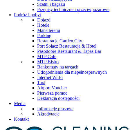
Szatni i bagażu
Przepisy techniczne i przeciwpożarowe
Podróż i pobyt
Dojazd
Hotele
Mapa terenu
Parking
Restauracje Garden City
Port Sołacz Restauracja & Hotel
Pasodobre Restaurant & Tapas Bar
MTP Cafe
MTP Bistro
Bankomaty na targach
Udogodnienia dla niepełnosprawnych
Internet Wi-Fi
Taxi
Airport Voucher
Pierwsza pomoc
Deklaracja dostępności
Media
Informacje prasowe
Akredytacje
Kontakt