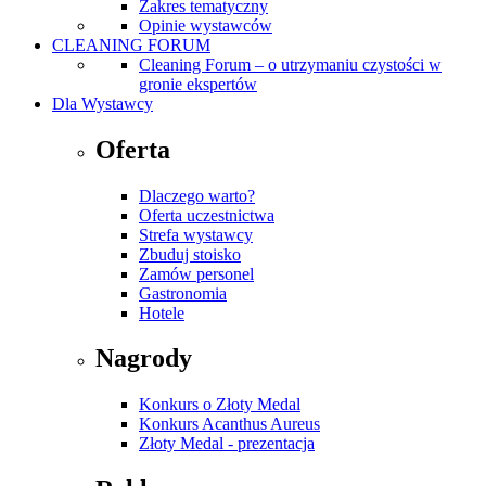
Zakres tematyczny
Opinie wystawców
CLEANING FORUM
Cleaning Forum – o utrzymaniu czystości w
gronie ekspertów
Dla Wystawcy
Oferta
Dlaczego warto?
Oferta uczestnictwa
Strefa wystawcy
Zbuduj stoisko
Zamów personel
Gastronomia
Hotele
Nagrody
Konkurs o Złoty Medal
Konkurs Acanthus Aureus
Złoty Medal - prezentacja