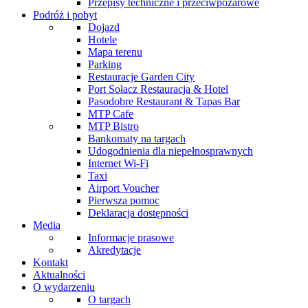
Przepisy techniczne i przeciwpożarowe
Podróż i pobyt
Dojazd
Hotele
Mapa terenu
Parking
Restauracje Garden City
Port Sołacz Restauracja & Hotel
Pasodobre Restaurant & Tapas Bar
MTP Cafe
MTP Bistro
Bankomaty na targach
Udogodnienia dla niepełnosprawnych
Internet Wi-Fi
Taxi
Airport Voucher
Pierwsza pomoc
Deklaracja dostępności
Media
Informacje prasowe
Akredytacje
Kontakt
Aktualności
O wydarzeniu
O targach