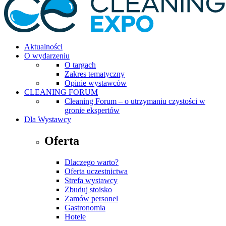
Aktualności
O wydarzeniu
O targach
Zakres tematyczny
Opinie wystawców
CLEANING FORUM
Cleaning Forum – o utrzymaniu czystości w
gronie ekspertów
Dla Wystawcy
Oferta
Dlaczego warto?
Oferta uczestnictwa
Strefa wystawcy
Zbuduj stoisko
Zamów personel
Gastronomia
Hotele