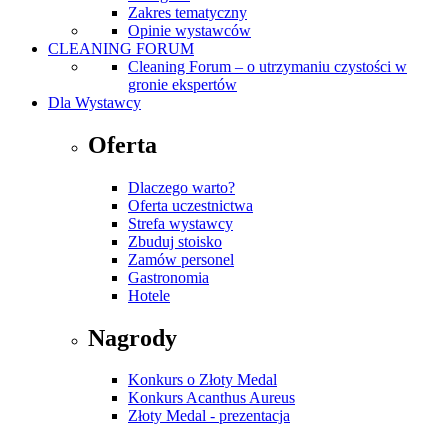
Zakres tematyczny
Opinie wystawców
CLEANING FORUM
Cleaning Forum – o utrzymaniu czystości w
gronie ekspertów
Dla Wystawcy
Oferta
Dlaczego warto?
Oferta uczestnictwa
Strefa wystawcy
Zbuduj stoisko
Zamów personel
Gastronomia
Hotele
Nagrody
Konkurs o Złoty Medal
Konkurs Acanthus Aureus
Złoty Medal - prezentacja