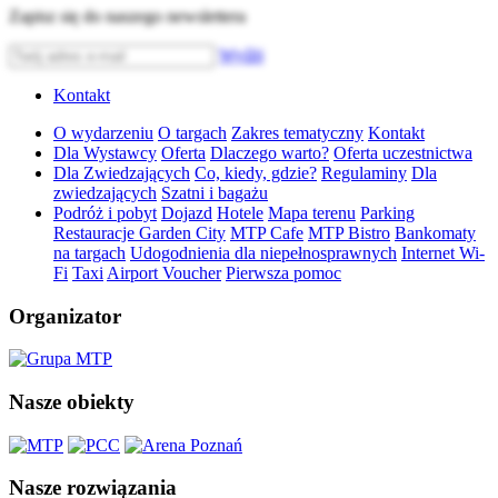
Zapisz się do naszego newslettera
Wyślij
Kontakt
O wydarzeniu
O targach
Zakres tematyczny
Kontakt
Dla Wystawcy
Oferta
Dlaczego warto?
Oferta uczestnictwa
Dla Zwiedzających
Co, kiedy, gdzie?
Regulaminy
Dla
zwiedzających
Szatni i bagażu
Podróż i pobyt
Dojazd
Hotele
Mapa terenu
Parking
Restauracje Garden City
MTP Cafe
MTP Bistro
Bankomaty
na targach
Udogodnienia dla niepełnosprawnych
Internet Wi-
Fi
Taxi
Airport Voucher
Pierwsza pomoc
Organizator
Nasze obiekty
Nasze rozwiązania