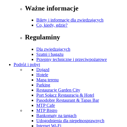
Ważne informacje
Bilety i informacje dla zwiedzających
Co, kiedy, gdzie?
Regulaminy
Dla zwiedzających
Szatni i bagażu
Przepisy techniczne i przeciwpożarowe
Podróż i pobyt
Dojazd
Hotele
Mapa terenu
Parking
Restauracje Garden City
Port Sołacz Restauracja & Hotel
Pasodobre Restaurant & Tapas Bar
MTP Cafe
MTP Bistro
Bankomaty na targach
Udogodnienia dla niepełnosprawnych
Internet Wi-Fi