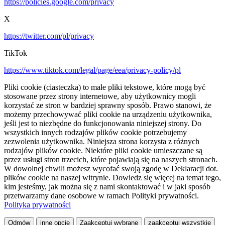
https://policies.google.com/privacy
X
https://twitter.com/pl/privacy
TikTok
https://www.tiktok.com/legal/page/eea/privacy-policy/pl
Pliki cookie (ciasteczka) to małe pliki tekstowe, które mogą być
stosowane przez strony internetowe, aby użytkownicy mogli
korzystać ze stron w bardziej sprawny sposób. Prawo stanowi, że
możemy przechowywać pliki cookie na urządzeniu użytkownika,
jeśli jest to niezbędne do funkcjonowania niniejszej strony. Do
wszystkich innych rodzajów plików cookie potrzebujemy
zezwolenia użytkownika. Niniejsza strona korzysta z różnych
rodzajów plików cookie. Niektóre pliki cookie umieszczane są
przez usługi stron trzecich, które pojawiają się na naszych stronach.
W dowolnej chwili możesz wycofać swoją zgodę w Deklaracji dot.
plików cookie na naszej witrynie. Dowiedz się więcej na temat tego,
kim jesteśmy, jak można się z nami skontaktować i w jaki sposób
przetwarzamy dane osobowe w ramach Polityki prywatności.
Polityka prywatności
Odmów
inne opcje
Zaakceptuj wybrane
zaakceptuj wszystkie