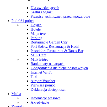
Dla zwiedzających
Szatni i bagażu
Przepisy techniczne i przeciwpożarowe
Podróż i pobyt
Dojazd
Hotele
Mapa terenu
Parking
Restauracje Garden City
Port Sołacz Restauracja & Hotel
Pasodobre Restaurant & Tapas Bar
MTP Cafe
MTP Bistro
Bankomaty na targach
Udogodnienia dla niepełnosprawnych
Internet Wi-Fi
Taxi
Airport Voucher
Pierwsza pomoc
Deklaracja dostępności
Media
Informacje prasowe
Akredytacje
Kontakt