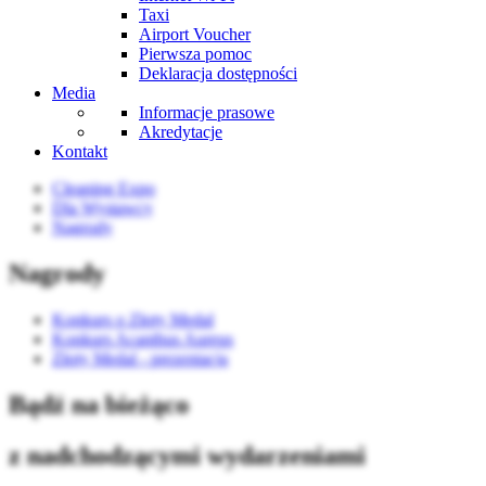
Taxi
Airport Voucher
Pierwsza pomoc
Deklaracja dostępności
Media
Informacje prasowe
Akredytacje
Kontakt
Cleaning Expo
Dla Wystawcy
Nagrody
Nagrody
Konkurs o Złoty Medal
Konkurs Acanthus Aureus
Złoty Medal - prezentacja
Bądź na bieżąco
z nadchodzącymi wydarzeniami