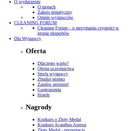
O wydarzeniu
O targach
Zakres tematyczny
Opinie wystawców
CLEANING FORUM
Cleaning Forum – o utrzymaniu czystości w
gronie ekspertów
Dla Wystawcy
Oferta
Dlaczego warto?
Oferta uczestnictwa
Strefa wystawcy
Zbuduj stoisko
Zamów personel
Gastronomia
Hotele
Nagrody
Konkurs o Złoty Medal
Konkurs Acanthus Aureus
Złoty Medal - prezentacja