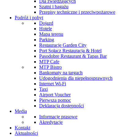
Dla zwiedzających
Szatni i bagażu
Przepisy techniczne i przeciwpożarowe
Podróż i pobyt
Dojazd
Hotele
Mapa terenu
Parking
Restauracje Garden City
Port Sołacz Restauracja & Hotel
Pasodobre Restaurant & Tapas Bar
MTP Cafe
MTP Bistro
Bankomaty na targach
Udogodnienia dla niepełnosprawnych
Internet Wi-Fi
Taxi
Airport Voucher
Pierwsza pomoc
Deklaracja dostępności
Media
Informacje prasowe
Akredytacje
Kontakt
Aktualności